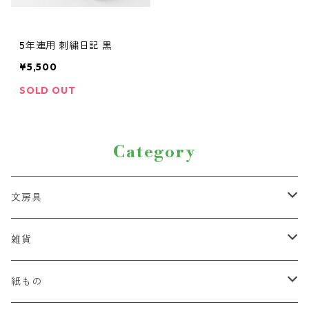
5年連用 刺繍日記 黒
¥5,500
SOLD OUT
Category
文房具
ペン
雑貨
ハサミ・カッター
紐
紙もの