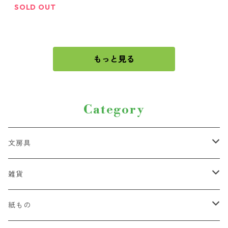
SOLD OUT
もっと見る
Category
文房具
ペン
雑貨
ハサミ・カッター
紐
紙もの