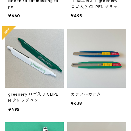
one third cat masking ta
【1周年限定】greenery
pe
ロゴ入り CLIPEN クリップ
ペン
¥660
¥495
greenery ロゴ入り CLIPE
カラフルカッター
N クリップペン
¥638
¥495