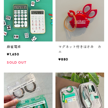
麻雀電卓
マグネット付きはさみ カ
ニ
¥1,650
¥880
SOLD OUT