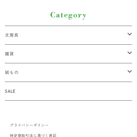
Category
文房具
ペン
雑貨
ハサミ・カッター
紐
紙もの
クリップ
ルーペ
シール
SALE
修正具
収納
小袋
プライバシーポリシー
鉛筆削り
その他
ポストカード
特定商取引法に基づく表記