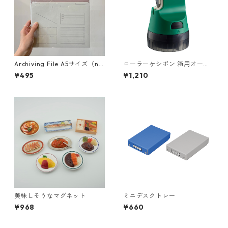
Archiving File A5サイズ（na
ローラーケシポン 箱用オープ
tural color）
ナー
¥495
¥1,210
美味しそうなマグネット
ミニデスクトレー
¥968
¥660