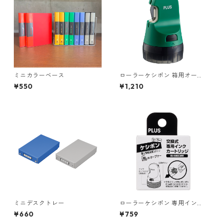
ミニカラーベース
ローラーケシポン 箱用オープ
ナー
¥550
¥1,210
ミニデスクトレー
ローラーケシポン 専用インク
カートリッジ
¥660
¥759